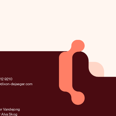
212 9210
@dixon-dejaeger.com
r Vandejong
or Alva Skog