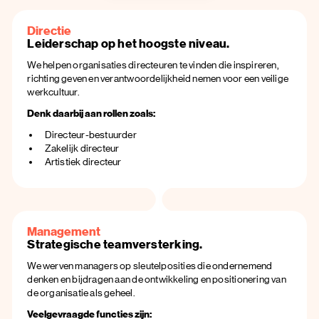
Directie
Leiderschap op het hoogste niveau.
We helpen organisaties directeuren te vinden die inspireren,
richting geven en verantwoordelijkheid nemen voor een veilige
werkcultuur.
Denk daarbij aan rollen zoals:
Directeur-bestuurder
Zakelijk directeur
Artistiek directeur
Management
Strategische teamversterking.
We werven managers op sleutelposities die ondernemend
denken en bijdragen aan de ontwikkeling en positionering van
de organisatie als geheel.
Veelgevraagde functies zijn: