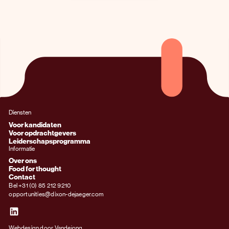
Diensten
Voor kandidaten
Voor opdrachtgevers
Leiderschapsprogramma
Informatie
Over ons
Food for thought
Contact
Bel +31 (0) 85 212 9210
opportunities@dixon-dejaeger.com
Webdesign door Vandejong