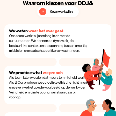
Waarom kiezen voor DDJ&
Onze werkwijze
We weten
waar het over gaat.
Ons team werkt al jarenlang in en met de
cultuursector. We kennen de dynamiek, de
bestuurlijke context en de spanning tussen ambitie,
middelen en maatschappelijke verwachtingen.
We practice what
we preach
Als team laten we zien dat meerstemmigheid werkt.
Als B Corp volgen we duidelijke ethische richtlijnen
en geven we het goede voorbeeld op de werkvloer.
Veiligheid en ruimte voor groei staan daarbij
voorop.