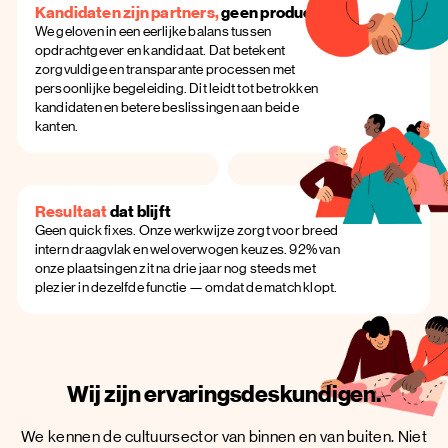
Kandidaten zijn partners,
geen producten
We geloven in een eerlijke balans tussen
opdrachtgever en kandidaat. Dat betekent
zorgvuldige en transparante processen met
persoonlijke begeleiding. Dit leidt tot betrokken
kandidaten en betere beslissingen aan beide
kanten.
Resultaat
dat blijft
Geen quick fixes. Onze werkwijze zorgt voor breed
intern draagvlak en weloverwogen keuzes. 92% van
onze plaatsingen zit na drie jaar nog steeds met
plezier in dezelfde functie — omdat de match klopt.
Wij zijn ervaringsdeskundigen.
We kennen de cultuursector van binnen en van buiten. Niet