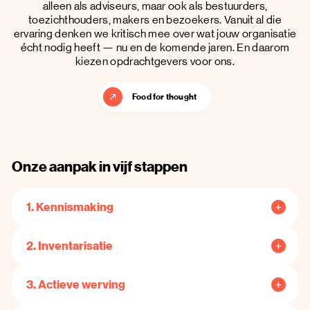
alleen als adviseurs, maar ook als bestuurders,
toezichthouders, makers en bezoekers. Vanuit al die
ervaring denken we kritisch mee over wat jouw organisatie
écht nodig heeft — nu en de komende jaren. En daarom
kiezen opdrachtgevers voor ons.
Food for thought
Onze aanpak in vijf stappen
1. Kennismaking
We starten met een verdiepend gesprek over
2. Inventarisatie
de organisatie en haar context.
Niet alleen over de functie, maar ook over wat belangrijk is
We kijken verder dan de vacature alleen.
voor de organisatie nu en in de komende fase.
3. Actieve werving
Graag betrekken we interne en soms ook externe
stakeholders, zodat we niet alleen informatie ophalen, maar