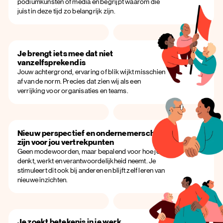
podiumkunsten of media en begrijpt waarom die
juist in deze tijd zo belangrijk zijn.
Je brengt iets mee dat niet
vanzelfsprekend is
Jouw achtergrond, ervaring of blik wijkt misschien
af van de norm. Precies dat zien wij als een
verrijking voor organisaties en teams.
Nieuw perspectief en ondernemerschap
zijn voor jou vertrekpunten
Geen modewoorden, maar bepalend voor hoe je
denkt, werkt en verantwoordelijkheid neemt. Je
stimuleert dit ook bij anderen en blijft zelf leren van
nieuwe inzichten.
Je zoekt betekenis in je werk