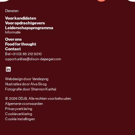
Diensten
Voor kandidaten
Voor opdrachtgevers
Leiderschapsprogramma
Informatie
Over ons
Food for thought
Contact
Bel +31 (0) 85 212 9210
opportunities@dixon-dejaeger.com
Webdesign door Vandejong
Illustraties door Alva Skog
Fotografie door Shannon Kanhai
© 2026 DDJ&. Alle rechten voorbehouden.
Algemene voorwaarden
Privacyverklaring
Cookieverklaring
Cookie instellingen