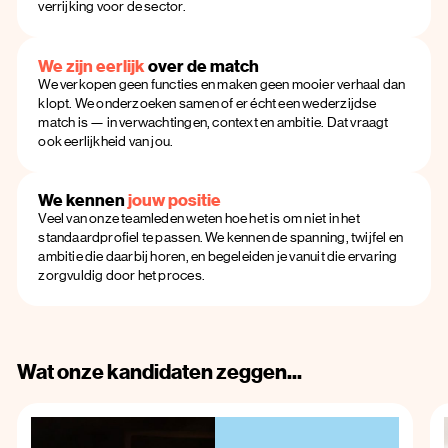
verrijking voor de sector.
We zijn eerlijk
over de match
We verkopen geen functies en maken geen mooier verhaal dan
klopt. We onderzoeken samen of er écht een wederzijdse
match is — in verwachtingen, context en ambitie. Dat vraagt
ook eerlijkheid van jou.
We kennen
jouw positie
Veel van onze teamleden weten hoe het is om niet in het
standaardprofiel te passen. We kennen de spanning, twijfel en
ambitie die daarbij horen, en begeleiden je vanuit die ervaring
zorgvuldig door het proces.
Wat onze kandidaten zeggen...