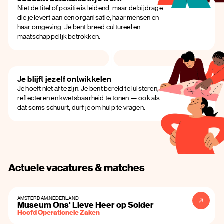
Niet de titel of positie is leidend, maar de bijdrage
die je levert aan een organisatie, haar mensen en
haar omgeving. Je bent breed cultureel en
maatschappelijk betrokken.
Je blijft jezelf ontwikkelen
Je hoeft niet af te zijn. Je bent bereid te luisteren, te
reflecteren en kwetsbaarheid te tonen — ook als
dat soms schuurt, durf je om hulp te vragen.
Actuele vacatures & matches
AMSTERDAM
,
NEDERLAND
Museum Ons' Lieve Heer op Solder
Hoofd Operationele Zaken