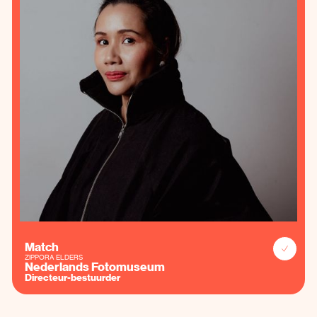
Match
ZIPPORA ELDERS
Nederlands Fotomuseum
Directeur-bestuurder