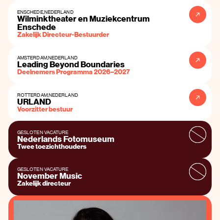
ENSCHEDE
,
NEDERLAND
Wilminktheater en Muziekcentrum
Enschede
Zakelijk Directeur-Bestuurder
AMSTERDAM
,
NEDERLAND
Leading Beyond Boundaries
Deelnemers Programma 2026–2027
ROTTERDAM
,
NEDERLAND
URLAND
Voorzitter bestuur
GESLOTEN VACATURE
Nederlands Fotomuseum
Twee toezichthouders
GESLOTEN VACATURE
November Music
Zakelijk directeur